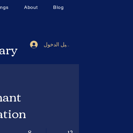
ings
About
Blog
rary
تسجيل الدخول
nant
ation
8
12
12 أسبوع
8 خطوات