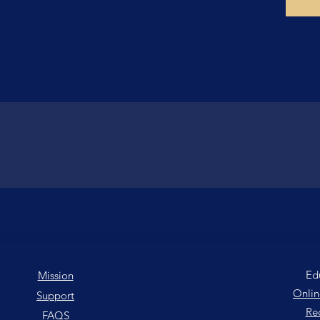
Ed
Mission
Onlin
Support
Rec
FAQS