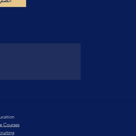
انضم
ucation
e Courses
ruiting