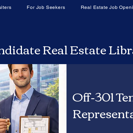
iters
For Job Seekers
Real Estate Job Open
didate Real Estate Lib
Off-301 Te
Represent