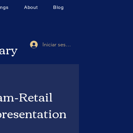
ings
About
Blog
rary
Iniciar sesión
m-Retail
resentation