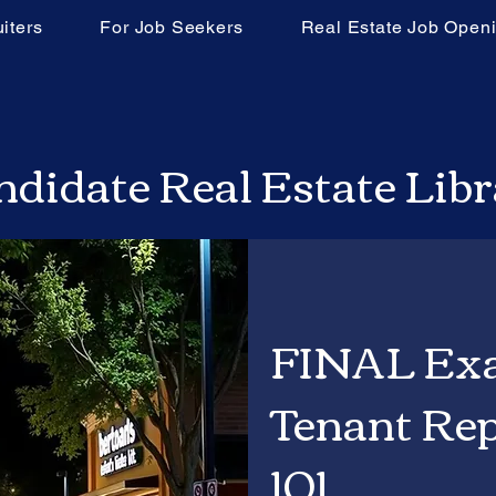
iters
For Job Seekers
Real Estate Job Open
didate Real Estate Lib
FINAL Exa
Tenant Rep
101