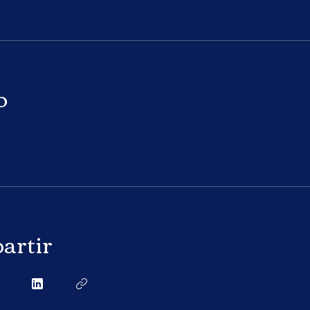
o
artir