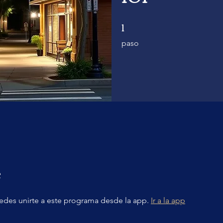
1
1 paso
paso
e
des unirte a este programa desde la app.
Ir a la app