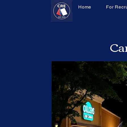
Home
For Recru
Can